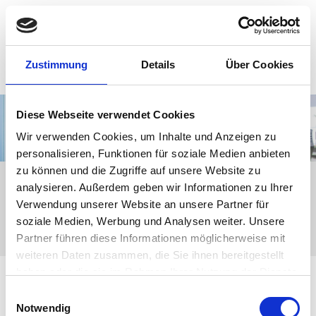
Zustimmung
Details
Über Cookies
Diese Webseite verwendet Cookies
Wir verwenden Cookies, um Inhalte und Anzeigen zu
personalisieren, Funktionen für soziale Medien anbieten
zu können und die Zugriffe auf unsere Website zu
analysieren. Außerdem geben wir Informationen zu Ihrer
Verwendung unserer Website an unsere Partner für
KONTAKT - FORMULAR GESENDET
soziale Medien, Werbung und Analysen weiter. Unsere
Partner führen diese Informationen möglicherweise mit
weiteren Daten zusammen, die Sie ihnen bereitgestellt
haben oder die sie im Rahmen Ihrer Nutzung der Dienste
Vielen Dank für Ihre Kontaktaufnahme.
gesammelt haben.
Einwilligungsauswahl
Ihre Anfrage wurde erfolgreich versendet.
Notwendig